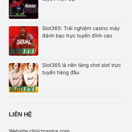
Slot365: Trải nghiệm casino máy
đánh bạc trực tuyến đỉnh cao
Slot365 là nền tảng chơi slot trực
tuyến hàng đầu
LIÊN HỆ
Website:clinicmantra.com