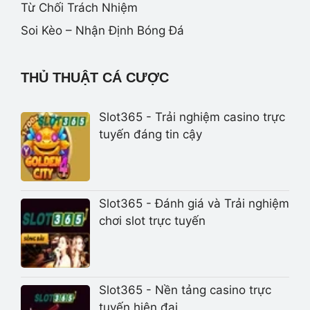
Từ Chối Trách Nhiệm
Soi Kèo – Nhận Định Bóng Đá
THỦ THUẬT CÁ CƯỢC
Slot365 - Trải nghiệm casino trực
tuyến đáng tin cậy
Slot365 - Đánh giá và Trải nghiệm
chơi slot trực tuyến
Slot365 - Nền tảng casino trực
tuyến hiện đại