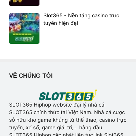
Slot365 - Nền tảng casino trực
tuyến hiện đại
VỀ CHÚNG TÔI
SLOT365 Hiphop website đại lý nhà cái
SLOT365 chính thức tại Việt Nam. Nhà cá cược
sở hữu kho game khủng từ thể thao, casino trực
tuyến, xổ số, game giải trí,… hàng đầu.
SLOT365 Hiphop cập nhật liên tục link Slot365