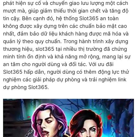
phát hiện sự cố và chuyển giao lưu lượng một cách
mượt mà, giúp giảm thiểu thời gian chết và tăng độ
tin cậy. Bên cạnh đó, hệ thống Slot365 an toàn
không được xây dựng trên các chuẩn bảo mật cao
nhất, đảm bảo dữ liệu khách hàng được mã hóa và
quản lý theo quy chuẩn. Trong hành trình xây dựng
thương hiệu, slot365 tại nhiều thị trường đã chứng
minh tính ổn định và khả năng mở rộng, mang lại sự
an tâm cho người dùng và đối tác. Với ưu đãi
Slot365 hấp dẫn, người dùng có thêm động lực thử
nghiệm các giải pháp dự phòng và trải nghiệm link
dự phòng Slot365.