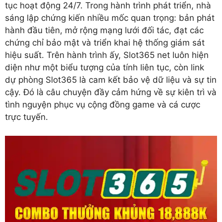
tục hoạt động 24/7. Trong hành trình phát triển, nhà
sáng lập chứng kiến nhiều mốc quan trọng: bản phát
hành đầu tiên, mở rộng mạng lưới đối tác, đạt các
chứng chỉ bảo mật và triển khai hệ thống giám sát
hiệu suất. Trên hành trình ấy, Slot365 net luôn hiện
diện như một biểu tượng của tính liên tục, còn link
dự phòng Slot365 là cam kết bảo vệ dữ liệu và sự tin
cậy. Đó là câu chuyện đầy cảm hứng về sự kiên trì và
tình nguyện phục vụ cộng đồng game và cá cược
trực tuyến.