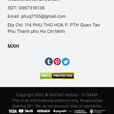
SĐT: 0967316136
Email:
phuq7155@gmail.com
Địa Chỉ: 114 PHU THO HOA P. PTH Quan Tan
Phu Thanh pho Ho Chi Minh
MXH
Copyright 2025 © Slot365 Hiphop -
SITEMAP
This is an informational platform only. Responsible
Gaming 18+. We do not process bets or payments.