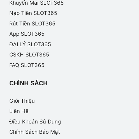
Khuyến Mãi SLOT365
Nạp Tiền SLOT365
Rút Tiền SLOT365
App SLOT365
ĐẠI LÝ SLOT365
CSKH SLOT365
FAQ SLOT365
CHÍNH SÁCH
Giới Thiệu
Liên Hệ
Điều Khoản Sử Dụng
Chính Sách Bảo Mật