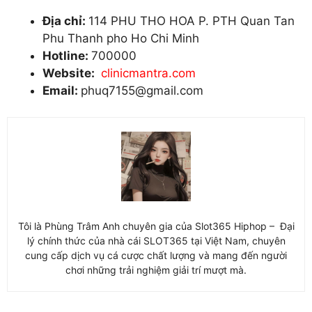
Địa chỉ:
114 PHU THO HOA P. PTH Quan Tan
Phu Thanh pho Ho Chi Minh
Hotline:
700000
Website:
clinicmantra.com
Email:
phuq7155@gmail.com
Tôi là Phùng Trâm Anh chuyên gia của Slot365 Hiphop – Đại
lý chính thức của nhà cái SLOT365 tại Việt Nam, chuyên
cung cấp dịch vụ cá cược chất lượng và mang đến người
chơi những trải nghiệm giải trí mượt mà.