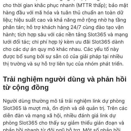
cho thời gian khắc phục nhanh (MTTR thấp); bảo mật
hàng đầu với mã hóa và tuân thủ chuẩn an toàn dữ
liệu; hiệu suất cao và khả năng mở rộng nhờ hạ tầng
phân tán; hỗ trợ khách hàng 24/7 cùng đào tạo vận
hành; tích hợp sâu với các nền tảng Slot365 và mạng
lưới đối tác; chi phí hợp lý kèm ưu đãi Slot365 dành
cho các dự án quy mô khác nhau. Các yếu tố này
được bổ sung bởi sự sẵn có của giải pháp tại nhiều
thị trường và sự hỗ trợ liên tục của nhóm phát triển.
Trải nghiệm người dùng và phản hồi
từ cộng đồng
Người dùng thường mô tả trải nghiệm link dự phòng
Slot365 là mượt mà, ổn định và dễ quản trị. Trên các
diễn đàn và mạng xã hội, nhiều đánh giá link dự
phòng Slot365 cho thấy sự giảm thiểu gián đoạn và
phản hồi nhanh từ đội ngũ hỗ trợ. Một số phản hồi