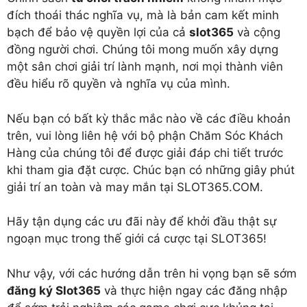
đích thoái thác nghĩa vụ, mà là bản cam kết minh
bạch để bảo vệ quyền lợi của cả
slot365
và cộng
đồng người chơi. Chúng tôi mong muốn xây dựng
một sân chơi giải trí lành mạnh, nơi mọi thành viên
đều hiểu rõ quyền và nghĩa vụ của mình.
Nếu bạn có bất kỳ thắc mắc nào về các điều khoản
trên, vui lòng liên hệ với bộ phận Chăm Sóc Khách
Hàng của chúng tôi để được giải đáp chi tiết trước
khi tham gia đặt cược. Chúc bạn có những giây phút
giải trí an toàn và may mắn tại SLOT365.COM.
Hãy tận dụng các ưu đãi này để khởi đầu thật sự
ngoạn mục trong thế giới cá cược tại SLOT365!
Như vậy, với các hướng dẫn trên hi vọng bạn sẽ sớm
đăng ký Slot365
và thực hiện ngay các đăng nhập