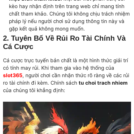
kèo hay nhận định trên trang web chỉ mang tính
chất tham khảo. Chúng tôi không chịu trách nhiệm
pháp lý nếu người chơi sử dụng thông tin này và
gặp kết quả không mong muốn.
2. Tuyên Bố Về Rủi Ro Tài Chính Và
Cá Cược
Cá cược trực tuyến bản chất là một hình thức giải trí
có tính may rủi. Khi tham gia vào hệ thống của
slot365
, người chơi cần nhận thức rõ ràng về các rủi
ro tài chính đi kèm. Chính sách
tu choi trach nhiem
của chúng tôi khẳng định: