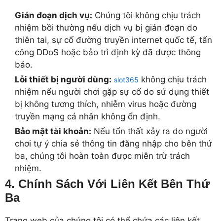
Gián đoạn dịch vụ:
Chúng tôi không chịu trách
nhiệm bồi thường nếu dịch vụ bị gián đoạn do
thiên tai, sự cố đường truyền internet quốc tế, tấn
công DDoS hoặc bảo trì định kỳ đã được thông
báo.
Lỗi thiết bị người dùng:
không chịu trách
slot365
nhiệm nếu người chơi gặp sự cố do sử dụng thiết
bị không tương thích, nhiễm virus hoặc đường
truyền mạng cá nhân không ổn định.
Bảo mật tài khoản:
Nếu tổn thất xảy ra do người
chơi tự ý chia sẻ thông tin đăng nhập cho bên thứ
ba, chúng tôi hoàn toàn được miễn trừ trách
nhiệm.
4. Chính Sách Với Liên Kết Bên Thứ
Ba
Trang web của chúng tôi có thể chứa các liên kết