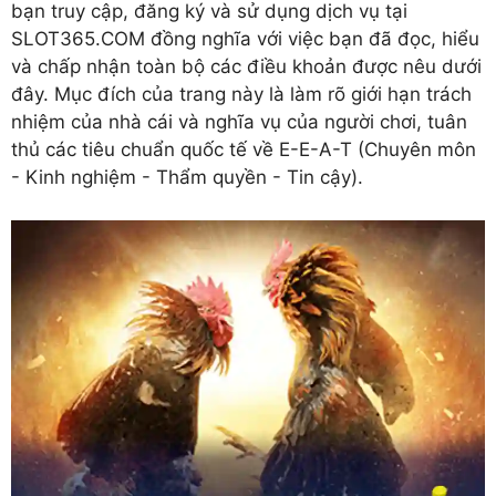
bạn truy cập, đăng ký và sử dụng dịch vụ tại
SLOT365.COM đồng nghĩa với việc bạn đã đọc, hiểu
và chấp nhận toàn bộ các điều khoản được nêu dưới
đây. Mục đích của trang này là làm rõ giới hạn trách
nhiệm của nhà cái và nghĩa vụ của người chơi, tuân
thủ các tiêu chuẩn quốc tế về E-E-A-T (Chuyên môn
- Kinh nghiệm - Thẩm quyền - Tin cậy).