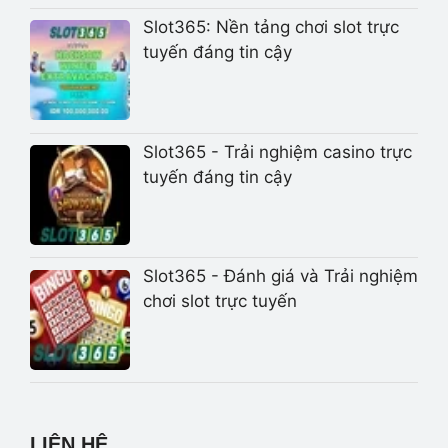
Slot365: Nền tảng chơi slot trực
tuyến đáng tin cậy
Slot365 - Trải nghiệm casino trực
tuyến đáng tin cậy
Slot365 - Đánh giá và Trải nghiệm
chơi slot trực tuyến
LIÊN HỆ