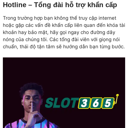
Hotline – Tổng đài hỗ trợ khẩn cấp
Trong trường hợp bạn không thể truy cập internet
hoặc gặp các vấn đề khẩn cấp liên quan đến khóa tài
khoản hay bảo mật, hãy gọi ngay cho đường dây
nóng của chúng tôi. Các tổng đài viên với giọng nói
chuẩn, thái độ tận tâm sẽ hướng dẫn bạn từng bước.