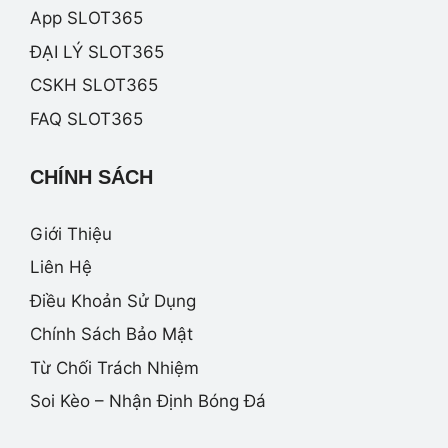
App SLOT365
ĐẠI LÝ SLOT365
CSKH SLOT365
FAQ SLOT365
CHÍNH SÁCH
Giới Thiệu
Liên Hệ
Điều Khoản Sử Dụng
Chính Sách Bảo Mật
Từ Chối Trách Nhiệm
Soi Kèo – Nhận Định Bóng Đá