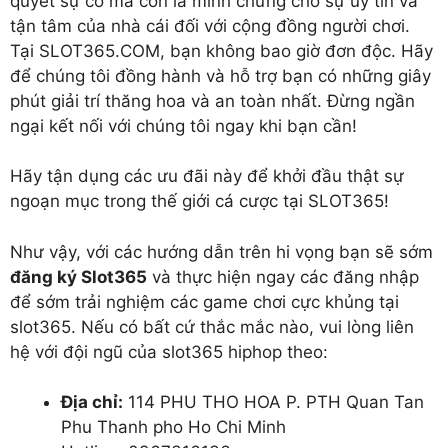
quyết sự cố mà còn là minh chứng cho sự uy tín và
tận tâm của nhà cái đối với cộng đồng người chơi.
Tại SLOT365.COM, bạn không bao giờ đơn độc. Hãy
để chúng tôi đồng hành và hỗ trợ bạn có những giây
phút giải trí thăng hoa và an toàn nhất. Đừng ngần
ngại kết nối với chúng tôi ngay khi bạn cần!
Hãy tận dụng các ưu đãi này để khởi đầu thật sự
ngoạn mục trong thế giới cá cược tại SLOT365!
Như vậy, với các hướng dẫn trên hi vọng bạn sẽ sớm
đăng ký Slot365
và thực hiện ngay các đăng nhập
để sớm trải nghiệm các game chơi cực khủng tại
slot365. Nếu có bất cứ thắc mắc nào, vui lòng liên
hệ với đội ngũ của slot365 hiphop theo:
Địa chỉ:
114 PHU THO HOA P. PTH Quan Tan
Phu Thanh pho Ho Chi Minh