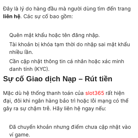
Đây là lý do hàng đầu mà người dùng tìm đến trang
liên hệ
. Các sự cố bao gồm:
Quên mật khẩu hoặc tên đăng nhập.
Tài khoản bị khóa tạm thời do nhập sai mật khẩu
nhiều lần.
Cần cập nhật thông tin cá nhân hoặc xác minh
danh tính (KYC).
Sự cố Giao dịch Nạp – Rút tiền
Mặc dù hệ thống thanh toán của
slot365
rất hiện
đại, đôi khi ngân hàng bảo trì hoặc lỗi mạng có thể
gây ra sự chậm trễ. Hãy liên hệ ngay nếu:
Đã chuyển khoản nhưng điểm chưa cập nhật vào
ví game.