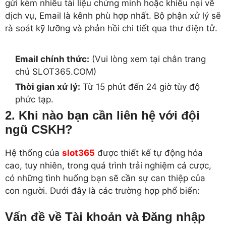
gửi kèm nhiều tài liệu chứng minh hoặc khiếu nại về
dịch vụ, Email là kênh phù hợp nhất. Bộ phận xử lý sẽ
rà soát kỹ lưỡng và phản hồi chi tiết qua thư điện tử.
Email chính thức:
(Vui lòng xem tại chân trang
chủ SLOT365.COM)
Thời gian xử lý:
Từ 15 phút đến 24 giờ tùy độ
phức tạp.
2. Khi nào bạn cần liên hệ với đội
ngũ CSKH?
Hệ thống của
slot365
được thiết kế tự động hóa
cao, tuy nhiên, trong quá trình trải nghiệm cá cược,
có những tình huống bạn sẽ cần sự can thiệp của
con người. Dưới đây là các trường hợp phổ biến:
Vấn đề về Tài khoản và Đăng nhập