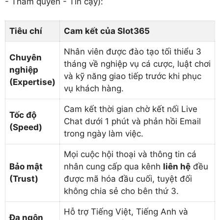
- Thẩm quyền - Tin cậy):
Tiêu chí
Cam kết của Slot365
Nhân viên được đào tạo tối thiểu 3
Chuyên
tháng về nghiệp vụ cá cược, luật chơi
nghiệp
và kỹ năng giao tiếp trước khi phục
(Expertise)
vụ khách hàng.
Cam kết thời gian chờ kết nối Live
Tốc độ
Chat dưới 1 phút và phản hồi Email
(Speed)
trong ngày làm việc.
Mọi cuộc hội thoại và thông tin cá
Bảo mật
nhân cung cấp qua kênh
liên hệ
đều
(Trust)
được mã hóa đầu cuối, tuyệt đối
không chia sẻ cho bên thứ 3.
Hỗ trợ Tiếng Việt, Tiếng Anh và
Đa ngôn