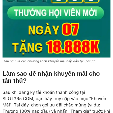
Biểu ngữ về các chương trình khuyến mãi hấp dẫn tại Slot365
Làm sao để nhận khuyến mãi cho
tân thủ?
Sau khi đăng ký tài khoản thành công tại
SLOT365.COM, bạn hãy truy cập vào mục "Khuyến
Mãi". Tại đây, chọn gói ưu đãi chào mừng (ví dụ:
Thưởng 100% nạp đầu) và nhấn "Tham gia" trước khi