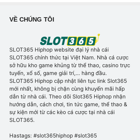
VỀ CHÚNG TÔI
SLOT365 Hiphop website đại lý nhà cái
SLOT365 chính thức tại Việt Nam. Nhà cá cược
sở hữu kho game khủng từ thể thao, casino trực
tuyến, xổ số, game giải trí,… hàng đầu.
SLOT365 Hiphop cập nhật liên tục link Slot365
mới nhất, không bị chặn cùng khuyến mãi hấp
dẫn từ nhà cái. Theo dõi Slot365 Hiphop nhận
hướng dẫn, cách chơi, tin tức game, thể thao &
sự kiện mới từ các kèo cá cược tại nhà cái
SLOT365.
Hastags: #slot365hiphop #slot365