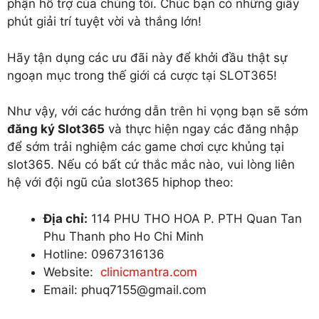
phận hỗ trợ của chúng tôi. Chúc bạn có những giây
phút giải trí tuyệt vời và thắng lớn!
Hãy tận dụng các ưu đãi này để khởi đầu thật sự
ngoạn mục trong thế giới cá cược tại SLOT365!
Như vậy, với các hướng dẫn trên hi vọng bạn sẽ sớm
đăng ký Slot365
và thực hiện ngay các đăng nhập
để sớm trải nghiệm các game chơi cực khủng tại
slot365. Nếu có bất cứ thắc mắc nào, vui lòng liên
hệ với đội ngũ của slot365 hiphop theo:
Địa chỉ:
114 PHU THO HOA P. PTH Quan Tan
Phu Thanh pho Ho Chi Minh
Hotline: 0967316136
Website:
clinicmantra.com
Email:
phuq7155@gmail.com