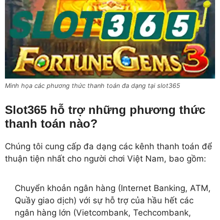
Minh họa các phương thức thanh toán đa dạng tại slot365
Slot365 hỗ trợ những phương thức
thanh toán nào?
Chúng tôi cung cấp đa dạng các kênh thanh toán để
thuận tiện nhất cho người chơi Việt Nam, bao gồm:
Chuyển khoản ngân hàng (Internet Banking, ATM,
Quầy giao dịch) với sự hỗ trợ của hầu hết các
ngân hàng lớn (Vietcombank, Techcombank,