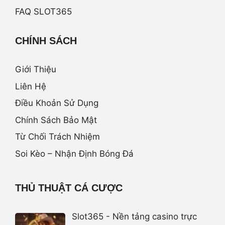
FAQ SLOT365
CHÍNH SÁCH
Giới Thiệu
Liên Hệ
Điều Khoản Sử Dụng
Chính Sách Bảo Mật
Từ Chối Trách Nhiệm
Soi Kèo – Nhận Định Bóng Đá
THỦ THUẬT CÁ CƯỢC
Slot365 - Nền tảng casino trực