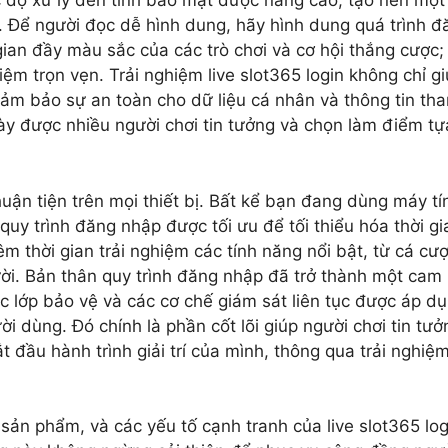
c độ xử lý đến tính bảo mật được nâng cao, tạo nên một
. Để người đọc dễ hình dung, hãy hình dung quá trình đ
an đầy màu sắc của các trò chơi và cơ hội thắng cược;
iệm trọn vẹn. Trải nghiệm live slot365 login không chỉ g
đảm bảo sự an toàn cho dữ liệu cá nhân và thông tin th
này được nhiều người chơi tin tưởng và chọn làm điểm tự
uận tiện trên mọi thiết bị. Bất kể bạn đang dùng máy tí
quy trình đăng nhập được tối ưu để tối thiểu hóa thời gi
êm thời gian trải nghiệm các tính năng nổi bật, từ cá cư
ười. Bản thân quy trình đăng nhập đã trở thành một cam 
c lớp bảo vệ và các cơ chế giám sát liên tục được áp d
i dùng. Đó chính là phần cốt lõi giúp người chơi tin tưở
 đầu hành trình giải trí của mình, thông qua trải nghiệ
sản phẩm, và các yếu tố cạnh tranh của live slot365 log