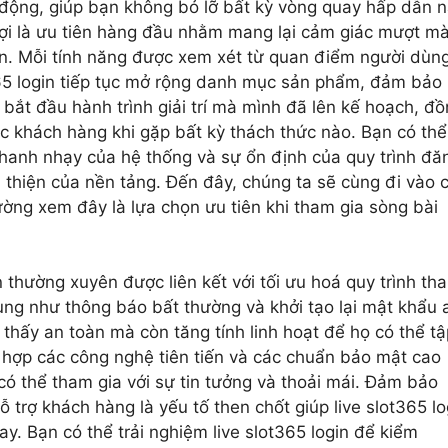
i động, giúp bạn không bỏ lỡ bất kỳ vòng quay hấp dẫn n
 đợi là ưu tiên hàng đầu nhằm mang lại cảm giác mượt m
yến. Mỗi tính năng được xem xét từ quan điểm người dùng
t365 login tiếp tục mở rộng danh mục sản phẩm, đảm bảo
bắt đầu hành trình giải trí mà mình đã lên kế hoạch, đ
óc khách hàng khi gặp bất kỳ thách thức nào. Bạn có thể
nhanh nhạy của hệ thống và sự ổn định của quy trình đă
 thiện của nền tảng. Đến đây, chúng ta sẽ cùng đi vào 
hường xem đây là lựa chọn ưu tiên khi tham gia sòng bài
 thường xuyên được liên kết với tối ưu hoá quy trình th
ung như thông báo bất thường và khởi tạo lại mật khẩu 
thấy an toàn mà còn tăng tính linh hoạt để họ có thể tậ
ết hợp các công nghệ tiên tiến và các chuẩn bảo mật cao
ó thể tham gia với sự tin tưởng và thoải mái. Đảm bảo
 trợ khách hàng là yếu tố then chốt giúp live slot365 lo
 nay. Bạn có thể trải nghiệm live slot365 login để kiểm