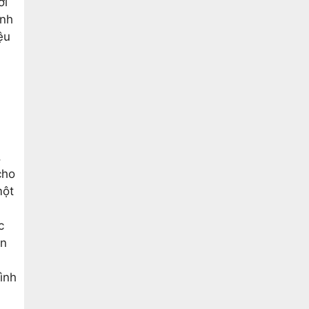
ời
ính
ệu
,
cho
một
c
ên
ình