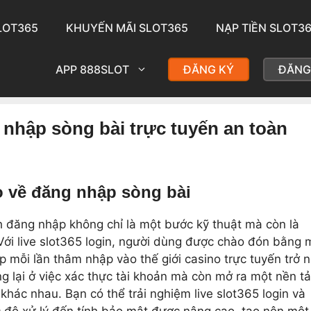
LOT365
KHUYẾN MÃI SLOT365
NẠP TIỀN SLOT3
APP 888SLOT
ĐĂNG KÝ
ĐĂNG
g nhập sòng bài trực tuyến an toàn
ạo về đăng nhập sòng bài
nh đăng nhập không chỉ là một bước kỹ thuật mà còn là
Với live slot365 login, người dùng được chào đón bằng 
p mỗi lần thâm nhập vào thế giới casino trực tuyến trở 
g lại ở việc xác thực tài khoản mà còn mở ra một nền t
 khác nhau. Bạn có thể trải nghiệm live slot365 login và