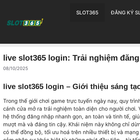
Chuyển
đến
SLOT365
ĐĂNG KÝ S
nội
dung
live slot365 login: Trải nghiệm đăn
08/10/2025
live slot365 login – Giới thiệu sáng t
Trong thế giới chơi game trực tuyến ngày nay, quy trì
cánh cửa mở ra trải nghiệm toàn diện cho người chơi. 
hệ thống đăng nhập nhanh gọn, an toàn và tinh tế, giú
mượt mà và đáng tin cậy. Khái niệm này không chỉ dừn
có thể đồng bộ, tối ưu hoá trên nhiều thiết bị và mạng