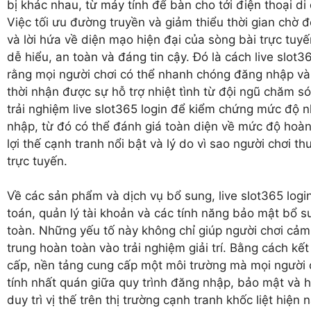
bị khác nhau, từ máy tính để bàn cho tới điện thoại d
Việc tối ưu đường truyền và giảm thiểu thời gian chờ
và lời hứa về diện mạo hiện đại của sòng bài trực tu
dễ hiểu, an toàn và đáng tin cậy. Đó là cách live slo
rằng mọi người chơi có thể nhanh chóng đăng nhập và 
thời nhận được sự hỗ trợ nhiệt tình từ đội ngũ chăm s
trải nghiệm live slot365 login để kiểm chứng mức độ 
nhập, từ đó có thể đánh giá toàn diện về mức độ hoàn
lợi thế cạnh tranh nổi bật và lý do vì sao người chơi t
trực tuyến.
Về các sản phẩm và dịch vụ bổ sung, live slot365 login
toán, quản lý tài khoản và các tính năng bảo mật bổ s
toàn. Những yếu tố này không chỉ giúp người chơi cảm 
trung hoàn toàn vào trải nghiệm giải trí. Bằng cách k
cấp, nền tảng cung cấp một môi trường mà mọi người c
tính nhất quán giữa quy trình đăng nhập, bảo mật và hỗ
duy trì vị thế trên thị trường cạnh tranh khốc liệt hiện