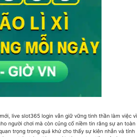
ới, live slot365 login vẫn giữ vững tinh thần làm việc vì
ho người chơi mà còn củng cố niềm tin rằng sự an toàn
 quan trọng trong quá khứ cho thấy sự kiên nhẫn và tính