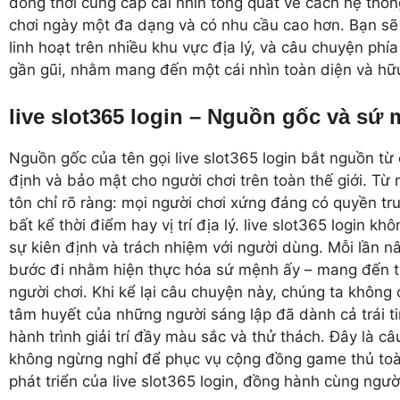
đồng thời cung cấp cái nhìn tổng quát về cách hệ thố
chơi ngày một đa dạng và có nhu cầu cao hơn. Bạn sẽ tì
linh hoạt trên nhiều khu vực địa lý, và câu chuyện phí
gần gũi, nhằm mang đến một cái nhìn toàn diện và hữu
live slot365 login – Nguồn gốc và sứ
Nguồn gốc của tên gọi live slot365 login bắt nguồn t
định và bảo mật cho người chơi trên toàn thế giới. Từ
tôn chỉ rõ ràng: mọi người chơi xứng đáng có quyền truy
bất kể thời điểm hay vị trí địa lý. live slot365 login 
sự kiên định và trách nhiệm với người dùng. Mỗi lần 
bước đi nhằm hiện thực hóa sứ mệnh ấy – mang đến tr
người chơi. Khi kể lại câu chuyện này, chúng ta khôn
tâm huyết của những người sáng lập đã dành cả trái t
hành trình giải trí đầy màu sắc và thử thách. Đây là câ
không ngừng nghỉ để phục vụ cộng đồng game thủ toàn
phát triển của live slot365 login, đồng hành cùng ngườ