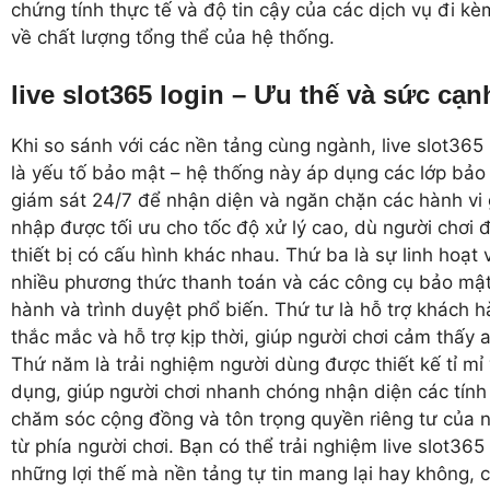
chứng tính thực tế và độ tin cậy của các dịch vụ đi k
về chất lượng tổng thể của hệ thống.
live slot365 login – Ưu thế và sức cạn
Khi so sánh với các nền tảng cùng ngành, live slot365
là yếu tố bảo mật – hệ thống này áp dụng các lớp bảo
giám sát 24/7 để nhận diện và ngăn chặn các hành vi gi
nhập được tối ưu cho tốc độ xử lý cao, dù người chơi
thiết bị có cấu hình khác nhau. Thứ ba là sự linh hoạt
nhiều phương thức thanh toán và các công cụ bảo mật 
hành và trình duyệt phổ biến. Thứ tư là hỗ trợ khách 
thắc mắc và hỗ trợ kịp thời, giúp người chơi cảm thấy 
Thứ năm là trải nghiệm người dùng được thiết kế tỉ mỉ
dụng, giúp người chơi nhanh chóng nhận diện các tính
chăm sóc cộng đồng và tôn trọng quyền riêng tư của n
từ phía người chơi. Bạn có thể trải nghiệm live slot365
những lợi thế mà nền tảng tự tin mang lại hay không,