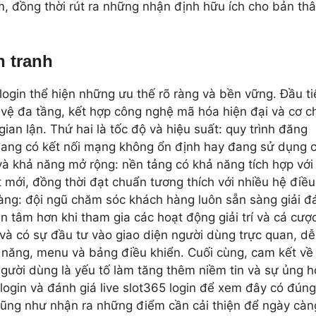
èm, đồng thời rút ra những nhận định hữu ích cho bản th
h tranh
 login thể hiện những ưu thế rõ ràng và bền vững. Đầu ti
 vệ đa tầng, kết hợp công nghệ mã hóa hiện đại và cơ c
an lận. Thứ hai là tốc độ và hiệu suất: quy trình đăng
 đang có kết nối mạng không ổn định hay đang sử dụng 
 và khả năng mở rộng: nền tảng có khả năng tích hợp với
mới, đồng thời đạt chuẩn tương thích với nhiều hệ điều
hàng: đội ngũ chăm sóc khách hàng luôn sẵn sàng giải đ
an tâm hơn khi tham gia các hoạt động giải trí và cá cượ
 và có sự đầu tư vào giao diện người dùng trực quan, dễ
 năng, menu và bảng điều khiển. Cuối cùng, cam kết về
gười dùng là yếu tố làm tăng thêm niềm tin và sự ủng h
 login và đánh giá live slot365 login để xem đây có đúng
 cũng như nhận ra những điểm cần cải thiện để ngày càn