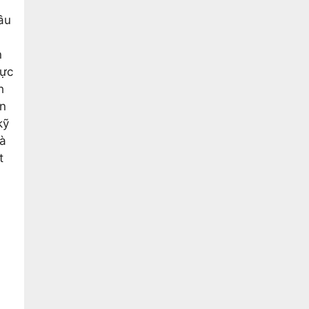
âu
n
hực
h
an
kỹ
và
t