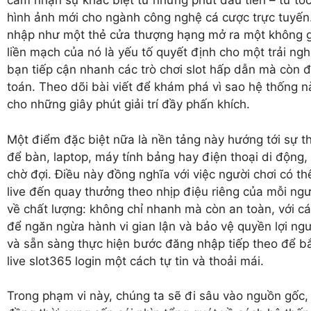
cảm nhận sự khác biệt từ những phút đầu tiên – từ tố
hình ảnh mới cho ngành công nghệ cá cược trực tuyến
nhập như một thẻ cửa thượng hạng mở ra một không gi
liền mạch của nó là yếu tố quyết định cho một trải ngh
bạn tiếp cận nhanh các trò chơi slot hấp dẫn mà còn 
toán. Theo dõi bài viết để khám phá vì sao hệ thống 
cho những giây phút giải trí đầy phấn khích.
Một điểm đặc biệt nữa là nền tảng này hướng tới sự th
để bàn, laptop, máy tính bảng hay điện thoại di động, 
chờ đợi. Điều này đồng nghĩa với việc người chơi có th
live đến quay thưởng theo nhịp điệu riêng của mỗi ng
về chất lượng: không chỉ nhanh mà còn an toàn, với cá
để ngăn ngừa hành vi gian lận và bảo vệ quyền lợi ngườ
và sẵn sàng thực hiện bước đăng nhập tiếp theo để bắt
live slot365 login một cách tự tin và thoải mái.
Trong phạm vi này, chúng ta sẽ đi sâu vào nguồn gốc, 