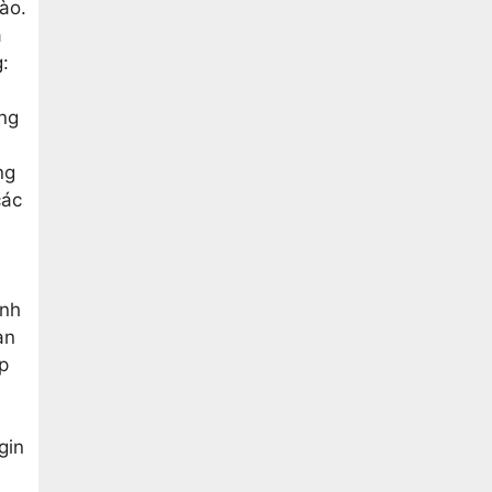
ào.
à
:
ồng
ng
các
anh
an
p
gin