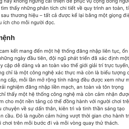
ng này không ngừng cải thiện để phục vụ cộng đồng ngư
m thấy những phân tích chi tiết về quy trình an toàn, t
a sau thương hiệu – tất cả được kể lại bằng một giọng đi
 ích cho mỗi người đọc.
 mệnh
ừ cam kết mang đến một hệ thống đăng nhập liên tục, ổn
 những ngày đầu tiên, đội ngũ phát triển đã xác định một
 cập dễ dàng và an toàn vào thế giới giải trí trực tuyến
không chỉ là một công nghệ xác thực mà còn là biểu tượng 
nâng cấp, mỗi lần mở rộng tính năng đều được xem như 
ải nghiệm đăng nhập liền mạch, an toàn và tôn trọng
g chỉ thấy một hệ thống công nghệ mà còn cảm nhận đượ
im cho một nền tảng có thể đồng hành với người chơi tr
u chuyện về sự dấn thân, kiên trì và tinh thần sáng tạo
 cầu. Đó là nguồn cảm hứng vượt thời gian cho hành tr
i chơi trên mỗi bước đi và mỗi vòng quay thử thách.