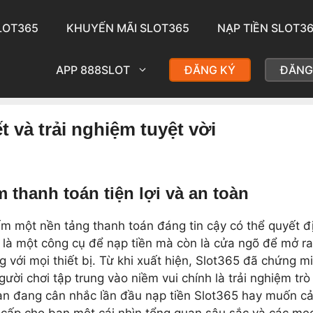
LOT365
KHUYẾN MÃI SLOT365
NẠP TIỀN SLOT3
APP 888SLOT
ĐĂNG KÝ
ĐĂNG
t và trải nghiệm tuyệt vời
 thanh toán tiện lợi và an toàn
kiếm một nền tảng thanh toán đáng tin cậy có thể quyết đ
ỉ là một công cụ để nạp tiền mà còn là cửa ngõ để mở ra
g với mọi thiết bị. Từ khi xuất hiện, Slot365 đã chứng m
ười chơi tập trung vào niềm vui chính là trải nghiệm trò
ạn đang cân nhắc lần đầu nạp tiền Slot365 hay muốn cả