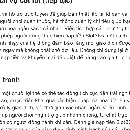
h vụ cốt lõi (tiếp tục)
 và hỗ trợ trực tuyến để giúp bạn thiết lập tài khoản và
người chơi quen thuộc, hệ thống quản lý chi tiêu giúp bạ
ối ưu hóa ngân sách cá nhân. Việc tích hợp các phương t
o phép người dùng thực hiện nạp tiền Slot365 một cách
hanh nhạy của hệ thống đảm bảo rằng mọi giao dịch đượ
hơi ngay mà không phải chờ đợi lâu. Không chỉ dừng lại ở
i nạp tiền và khuyến mãi đặc biệt để nâng cao giá trị ch
 tranh
 một chuỗi lợi thế có thể tác động tích cực đến trải ngh
cao, được triển khai qua các biện pháp mã hóa dữ liệu v
ử lý giao dịch, với thời gian xác nhận ngắn và ổn định
iúp người chơi nhận trợ giúp nhanh chóng, từ chat trực
uôn có người đồng hành khi cần. Đánh giá nạp tiền Slot3
 sự trực quan của giao diện, tính minh bạch của các kh