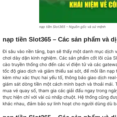
nạp tiền Slot365 – Nguồn gốc và sứ mệnh
nạp tiền Slot365 – Các sản phẩm và dị
Đi sâu vào nền tảng, bạn sẽ thấy một danh mục dịch v
chơi dày dặn kinh nghiệm. Các sản phẩm cốt lõi của 
cào truyền thống cho đến các ví điện tử và các gatewa
tốc độ giao dịch và giảm thiểu sai sót, để mỗi lần nạp t
kèm như xác thực hai yếu tố, thông báo giao dịch real-
giám sát dòng tiền một cách minh bạch và thoải mái. T
mua vé quay số, tham gia các giải đấu ngay trong ngày
thực hiện chỉ với vài cú nhấp chuột. Hệ thống cũng đượ
khác nhau, đảm bảo sự linh hoạt cho người dùng dù b