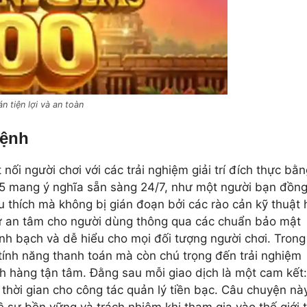
n tiện lợi và an toàn
mệnh
ối người chơi với các trải nghiệm giải trí đích thực bằn
365 mang ý nghĩa sẵn sàng 24/7, như một người bạn đồn
êu thích mà không bị gián đoạn bởi các rào cản kỹ thuật 
sự an tâm cho người dùng thông qua các chuẩn bảo mật
nh bạch và dễ hiểu cho mọi đối tượng người chơi. Trong
o tính năng thanh toán mà còn chú trọng đến trải nghiệm
ách hàng tận tâm. Đằng sau mỗi giao dịch là một cam kết:
t thời gian cho công tác quản lý tiền bạc. Câu chuyện nà
về sự bền vững và trách nhiệm khi tham gia vào thế giới 