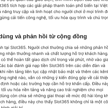
ot365 tích hợp các giải pháp thanh toán phổ biến tại Việt
 năng truy cập và linh hoạt cho người chơi ở mọi trình đ
ừng cải tiến công nghệ, tối ưu hóa quy trình và chú trọ
 dùng và phản hồi từ cộng đồng
nh tại Slot365. Người chơi thường chia sẻ những phản hồ
năng nhận thưởng nhanh và chất lượng hỗ trợ khách hàng
có thể hoàn tất giao dịch chỉ trong vài phút, nhờ vào gi
ác bài đánh giá nạp tiền Slot365 trên các diễn đàn và
 khi nền tảng liên tục cập nhật bảo mật và thêm các kên
công nghệ nào, vẫn có những ý kiến đóng góp về cải thiệ
n định hoặc các trường hợp cần hỗ trợ khẩn cấp. Điều nà
 tối ưu hóa nền tảng và nâng cao trải nghiệm cho mọi
dùng còn chia sẻ những giai thoại về mức độ hài lòng kh
ch hàng, điều này cho thấy Slot365 không chỉ là một c
ình giải trí.