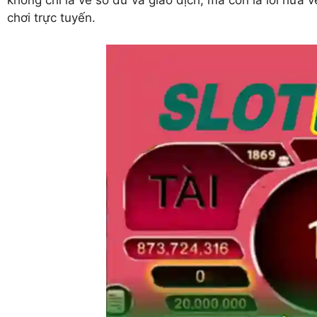
chơi trực tuyến.