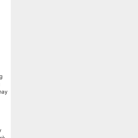
g
g
hay
y
trò