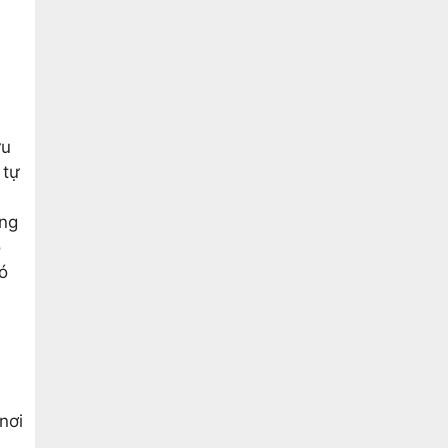
ưu
 tự
ông
ó
ó
nơi