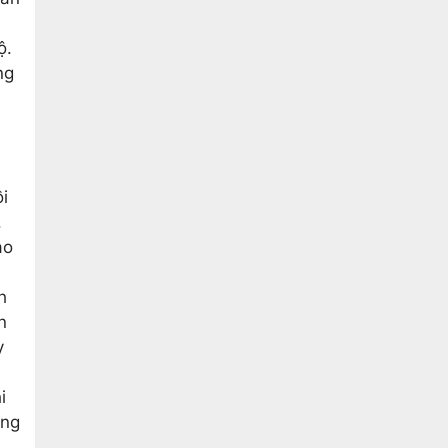
ộ.
ng
i
.
ao
h
n
y
i
ông