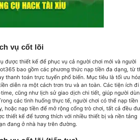
ch vụ cốt lõi
ụ được thiết kế để phục vụ cả người chơi mới và người
Slot365 bao gồm các phương thức nạp tiền đa dạng, từ t
y thanh toán trực tuyến phổ biến. Mục tiêu là tối ưu hó
iền diễn ra một cách trơn tru và an toàn. Các tiện ích đi
time, cũng như lịch sử giao dịch chi tiết, giúp người dù
rong các tình huống thực tế, người chơi có thể nạp tiền
, hoặc nạp tiền để mở rộng cổng trò chơi, tất cả đều đ
c thiết kế để tương thích với nhiều thiết bị và nền tảng
ạn đang ở nhà hay trên đường.