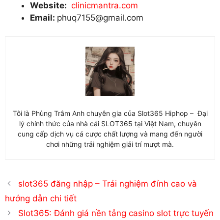
Website:
clinicmantra.com
Email:
phuq7155@gmail.com
Tôi là Phùng Trâm Anh chuyên gia của Slot365 Hiphop – Đại
lý chính thức của nhà cái SLOT365 tại Việt Nam, chuyên
cung cấp dịch vụ cá cược chất lượng và mang đến người
chơi những trải nghiệm giải trí mượt mà.
slot365 đăng nhập – Trải nghiệm đỉnh cao và
hướng dẫn chi tiết
Slot365: Đánh giá nền tảng casino slot trực tuyến