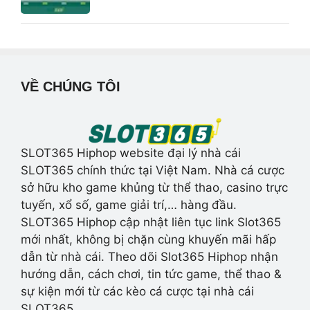
VỀ CHÚNG TÔI
SLOT365 Hiphop website đại lý nhà cái
SLOT365 chính thức tại Việt Nam. Nhà cá cược
sở hữu kho game khủng từ thể thao, casino trực
tuyến, xổ số, game giải trí,… hàng đầu.
SLOT365 Hiphop cập nhật liên tục link Slot365
mới nhất, không bị chặn cùng khuyến mãi hấp
dẫn từ nhà cái. Theo dõi Slot365 Hiphop nhận
hướng dẫn, cách chơi, tin tức game, thể thao &
sự kiện mới từ các kèo cá cược tại nhà cái
SLOT365.