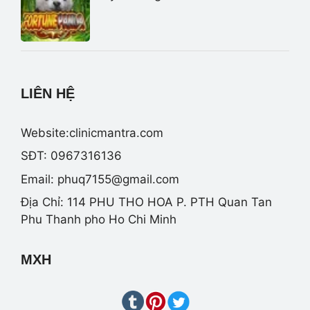
LIÊN HỆ
Website:clinicmantra.com
SĐT: 0967316136
Email:
phuq7155@gmail.com
Địa Chỉ: 114 PHU THO HOA P. PTH Quan Tan
Phu Thanh pho Ho Chi Minh
MXH