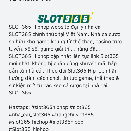
SLOT365 Hiphop website đại lý nhà cái
SLOT365 chính thức tại Việt Nam. Nhà cá cược
sở hữu kho game khủng từ thể thao, casino trực
tuyến, xổ số, game giải trí,… hàng đầu.
SLOT365 Hiphop cập nhật liên tục link Slot365
mới nhất, không bị chặn cùng khuyến mãi hấp
dẫn từ nhà cái. Theo dõi Slot365 Hiphop nhận
hướng dẫn, cách chơi, tin tức game, thể thao &
sự kiện mới từ các kèo cá cược tại nhà cái
SLOT365.
Hastags: #slot365hiphop #slot365
#nha_cai_slot365 #trangchuslot365
#slot365_hiphop #slot365hipop
#Slot365_hiphop