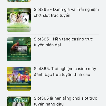
Slot365 - Đánh giá và Trải nghiệm
chơi slot trực tuyến
Slot365 - Nền tảng casino trực
tuyến hiện đại
Slot365: Trải nghiệm casino máy
đánh bạc trực tuyến đỉnh cao
Slot365 là nền tảng chơi slot trực
tuyến hàng đầu