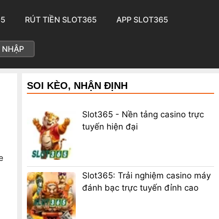
65
RÚT TIỀN SLOT365
APP SLOT365
 NHẬP
SOI KÈO, NHẬN ĐỊNH
Slot365 - Nền tảng casino trực
tuyến hiện đại
e
Slot365: Trải nghiệm casino máy
đánh bạc trực tuyến đỉnh cao