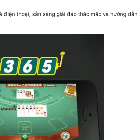
và điện thoại, sẵn sàng giải đáp thắc mắc và hướng dẫn