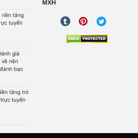
MXH
à nền tảng
trực tuyến
Đánh giá
 về nền
 đánh bạc
n
Nền tảng trò
 trực tuyến