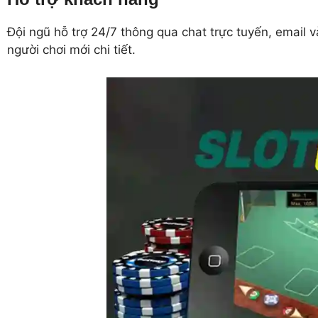
Đội ngũ hỗ trợ 24/7 thông qua chat trực tuyến, email 
người chơi mới chi tiết.