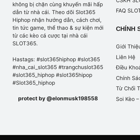
CSKH SL
không bị chặn cùng khuyến mãi hấp
FAQ SLO
dẫn từ nhà cái. Theo dõi Slot365
Hiphop nhận hướng dẫn, cách chơi,
tin tức game, thể thao & sự kiện mới
CHÍNH 
từ các kèo cá cược tại nhà cái
SLOT365.
Giới Thiệ
Liên Hệ
Hastags: #slot365hiphop #slot365
#nha_cai_slot365 #trangchuslot365
Điều Kho
#slot365_hiphop #slot365hipop
Chính Sá
#Slot365_hiphop
Từ Chối 
protect by @elonmusk198558
Soi Kèo 