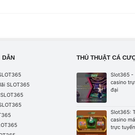
 DẪN
THỦ THUẬT CÁ CƯ
 SLOT365
Slot365 -
casino trự
Mãi SLOT365
đại
 SLOT365
 SLOT365
Slot365: 
T365
casino m
LOT365
trực tuyế