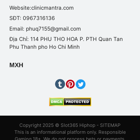
Website:clinicmantra.com
SĐT: 0967316136
Email:
phuq7155@gmail.com
Địa Chỉ: 114 PHU THO HOA P. PTH Quan Tan
Phu Thanh pho Ho Chi Minh
MXH
Copyright 2025 © Slot365 Hiphop -
SITEMAP
This is an informational platform only. Responsible
Gaming 18+. We do not process bets or payments.