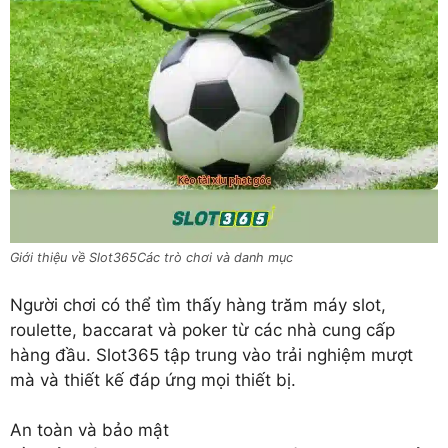
Giới thiệu về Slot365
Các trò chơi và danh mục
Người chơi có thể tìm thấy hàng trăm máy slot,
roulette, baccarat và poker từ các nhà cung cấp
hàng đầu. Slot365 tập trung vào trải nghiệm mượt
mà và thiết kế đáp ứng mọi thiết bị.
An toàn và bảo mật