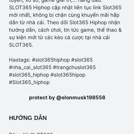
SLOT365 Hiphop cập nhật liên tục link Slot365
mới nhất, không bị chặn cùng khuyến mãi hấp
dẫn từ nhà cái. Theo dõi Slot365 Hiphop nhận
hướng dẫn, cách chơi, tin tức game, thể thao &
sự kiện mới từ các kèo cá cược tại nhà cái
SLOT365.
Hastags: #slot365hiphop #slot365
#nha_cai_slot365 #trangchuslot365
#slot365_hiphop #slot365hipop
#Slot365_hiphop
protect by @elonmusk198558
HƯỚNG DẪN