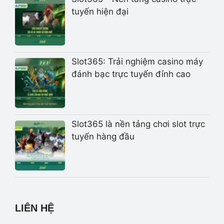
tuyến hiện đại
Slot365: Trải nghiệm casino máy
đánh bạc trực tuyến đỉnh cao
Slot365 là nền tảng chơi slot trực
tuyến hàng đầu
LIÊN HỆ