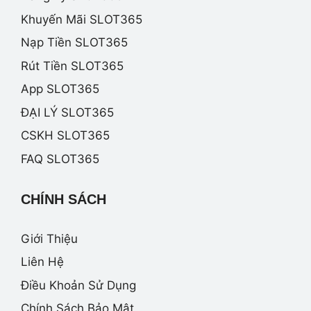
Khuyến Mãi SLOT365
Nạp Tiền SLOT365
Rút Tiền SLOT365
App SLOT365
ĐẠI LÝ SLOT365
CSKH SLOT365
FAQ SLOT365
CHÍNH SÁCH
Giới Thiệu
Liên Hệ
Điều Khoản Sử Dụng
Chính Sách Bảo Mật