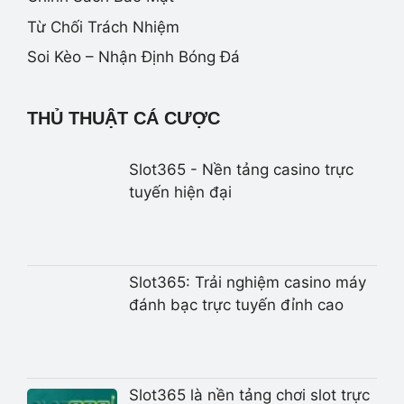
Từ Chối Trách Nhiệm
Soi Kèo – Nhận Định Bóng Đá
THỦ THUẬT CÁ CƯỢC
Slot365 - Nền tảng casino trực
tuyến hiện đại
Slot365: Trải nghiệm casino máy
đánh bạc trực tuyến đỉnh cao
Slot365 là nền tảng chơi slot trực