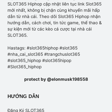
SLOT365 Hiphop cập nhật liên tục link Slot365
mới nhất, không bị chặn cùng khuyến mãi hấp
dẫn từ nhà cái. Theo dõi Slot365 Hiphop nhận
hướng dẫn, cách chơi, tin tức game, thể thao &
sự kiện mới từ các kèo cá cược tại nhà cái
SLOT365.
Hastags: #slot365hiphop #slot365
#nha_cai_slot365 #trangchuslot365
#slot365_hiphop #slot365hipop
#Slot365_hiphop
protect by @elonmusk198558
HƯỚNG DẪN
Đăng Ký SLOT365