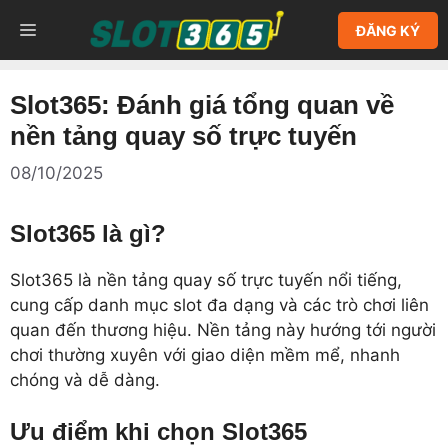
Chuyển
MENU
ĐĂNG KÝ
đến
nội
dung
Slot365: Đánh giá tổng quan về
nền tảng quay số trực tuyến
08/10/2025
Slot365 là gì?
Slot365 là nền tảng quay số trực tuyến nổi tiếng,
cung cấp danh mục slot đa dạng và các trò chơi liên
quan đến thương hiệu. Nền tảng này hướng tới người
chơi thường xuyên với giao diện mềm mể, nhanh
chóng và dễ dàng.
Ưu điểm khi chọn Slot365