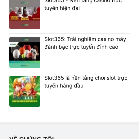
Slot365 - Nền tảng casino trực
tuyến hiện đại
Slot365: Trải nghiệm casino máy
đánh bạc trực tuyến đỉnh cao
Slot365 là nền tảng chơi slot trực
tuyến hàng đầu