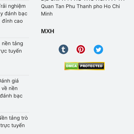
Trải nghiệm
Quan Tan Phu Thanh pho Ho Chi
áy đánh bạc
Minh
n đỉnh cao
MXH
à nền tảng
trực tuyến
Đánh giá
 về nền
 đánh bạc
n
Nền tảng trò
 trực tuyến