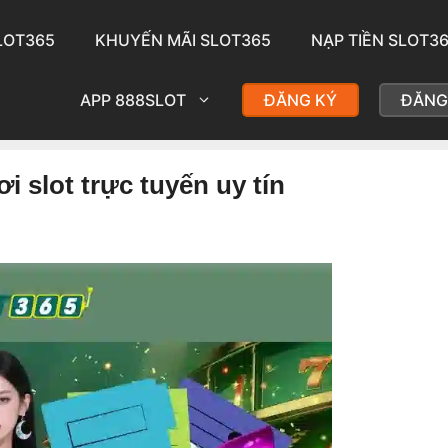
LOT365
KHUYẾN MÃI SLOT365
NẠP TIỀN SLOT3
APP 888SLOT
ĐĂNG KÝ
ĐĂNG
i slot trực tuyến uy tín