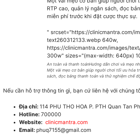
Một vài mẹo cơ bản giúp người chơi t
RTP cao, quản lý ngân sách, đọc bản
miễn phí trước khi đặt cược thực sự.
" srcset="https://clinicmantra.com/i
text260312133.webp 640w,
https://clinicmantra.com/images/te
300w" sizes="(max-width: 640px) 
An toàn và thanh toán
Hướng dẫn chơi và mẹo n
Một vài mẹo cơ bản giúp người chơi tối ưu hóa t
sách, đọc bảng thanh toán và thử nghiệm chế độ
Nếu cần hỗ trợ thông tin gì, bạn cứ liên hệ với chúng t
Địa chỉ:
114 PHU THO HOA P. PTH Quan Tan Ph
Hotline:
700000
Website:
clinicmantra.com
Email:
phuq7155@gmail.com