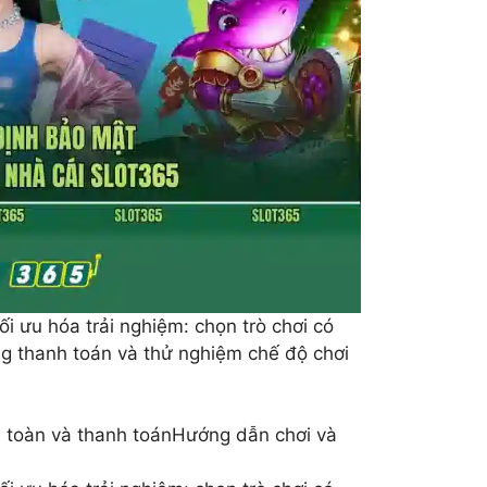
ối ưu hóa trải nghiệm: chọn trò chơi có
g thanh toán và thử nghiệm chế độ chơi
n toàn và thanh toán
Hướng dẫn chơi và