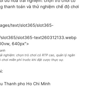
ối ưu hóa trải nghiệm: chọn trò chơi có
g thanh toán và thử nghiệm chế độ chơi
mages/text/slot365/slot365-
xt/slot365/slot365-text260312133.webp
100vw, 640px">
hanh
rải nghiệm: chọn trò chơi có RTP cao, quản lý ngân
 chơi miễn phí trước khi đặt cược thực sự.
ôi:
u Thanh pho Ho Chi Minh