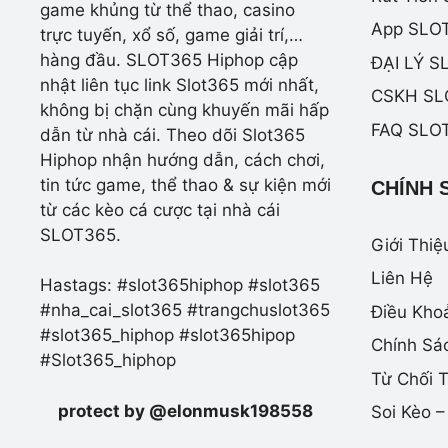
game khủng từ thể thao, casino
App SLO
trực tuyến, xổ số, game giải trí,…
hàng đầu. SLOT365 Hiphop cập
ĐẠI LÝ S
nhật liên tục link Slot365 mới nhất,
CSKH SL
không bị chặn cùng khuyến mãi hấp
FAQ SLO
dẫn từ nhà cái. Theo dõi Slot365
Hiphop nhận hướng dẫn, cách chơi,
tin tức game, thể thao & sự kiện mới
CHÍNH 
từ các kèo cá cược tại nhà cái
SLOT365.
Giới Thiệ
Liên Hệ
Hastags: #slot365hiphop #slot365
#nha_cai_slot365 #trangchuslot365
Điều Kho
#slot365_hiphop #slot365hipop
Chính Sá
#Slot365_hiphop
Từ Chối 
protect by @elonmusk198558
Soi Kèo 