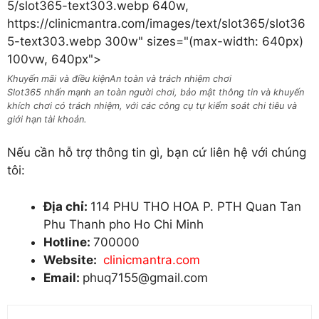
5/slot365-text303.webp 640w,
https://clinicmantra.com/images/text/slot365/slot36
5-text303.webp 300w" sizes="(max-width: 640px)
100vw, 640px">
Khuyến mãi và điều kiện
An toàn và trách nhiệm chơi
Slot365 nhấn mạnh an toàn người chơi, bảo mật thông tin và khuyến
khích chơi có trách nhiệm, với các công cụ tự kiểm soát chi tiêu và
giới hạn tài khoản.
Nếu cần hỗ trợ thông tin gì, bạn cứ liên hệ với chúng
tôi:
Địa chỉ:
114 PHU THO HOA P. PTH Quan Tan
Phu Thanh pho Ho Chi Minh
Hotline:
700000
Website:
clinicmantra.com
Email:
phuq7155@gmail.com