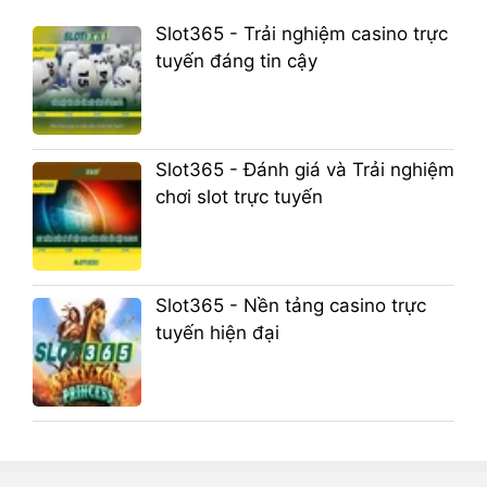
Slot365 - Trải nghiệm casino trực
tuyến đáng tin cậy
Slot365 - Đánh giá và Trải nghiệm
chơi slot trực tuyến
Slot365 - Nền tảng casino trực
tuyến hiện đại