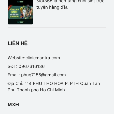
Slot365 là nền tảng chơi slot trực
tuyến hàng đầu
LIÊN HỆ
Website:clinicmantra.com
SĐT: 0967316136
Email:
phuq7155@gmail.com
Địa Chỉ: 114 PHU THO HOA P. PTH Quan Tan
Phu Thanh pho Ho Chi Minh
MXH