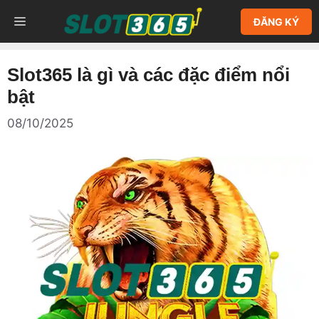
Chuyển
MENU
ĐĂNG KÝ
đến
nội
dung
Slot365 là gì và các đặc điểm nổi
bật
08/10/2025