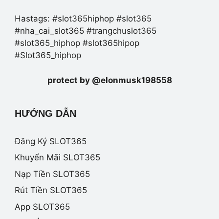
Hastags: #slot365hiphop #slot365
#nha_cai_slot365 #trangchuslot365
#slot365_hiphop #slot365hipop
#Slot365_hiphop
protect by @elonmusk198558
HƯỚNG DẪN
Đăng Ký SLOT365
Khuyến Mãi SLOT365
Nạp Tiền SLOT365
Rút Tiền SLOT365
App SLOT365