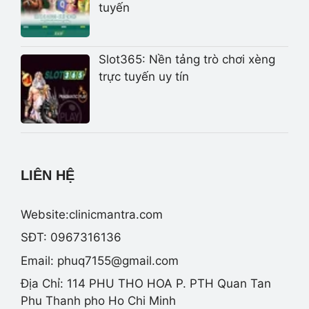
tuyến
Slot365: Nền tảng trò chơi xèng
trực tuyến uy tín
LIÊN HỆ
Website:clinicmantra.com
SĐT: 0967316136
Email:
phuq7155@gmail.com
Địa Chỉ: 114 PHU THO HOA P. PTH Quan Tan
Phu Thanh pho Ho Chi Minh