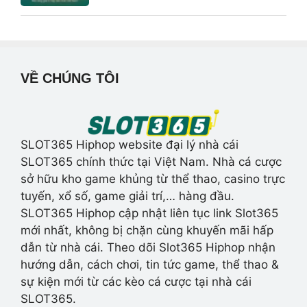
VỀ CHÚNG TÔI
SLOT365 Hiphop website đại lý nhà cái
SLOT365 chính thức tại Việt Nam. Nhà cá cược
sở hữu kho game khủng từ thể thao, casino trực
tuyến, xổ số, game giải trí,… hàng đầu.
SLOT365 Hiphop cập nhật liên tục link Slot365
mới nhất, không bị chặn cùng khuyến mãi hấp
dẫn từ nhà cái. Theo dõi Slot365 Hiphop nhận
hướng dẫn, cách chơi, tin tức game, thể thao &
sự kiện mới từ các kèo cá cược tại nhà cái
SLOT365.