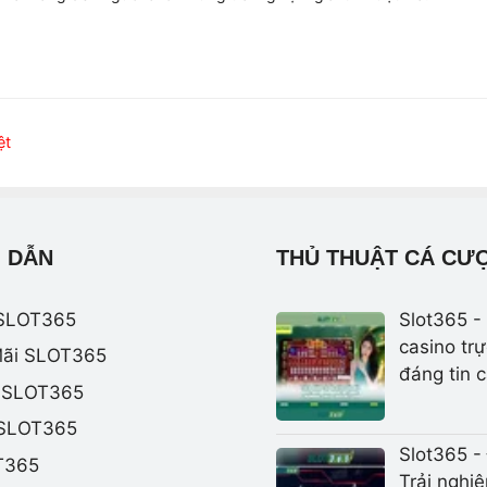
ệt
 DẪN
THỦ THUẬT CÁ CƯ
 SLOT365
Slot365 -
casino tr
Mãi SLOT365
đáng tin 
 SLOT365
 SLOT365
Slot365 -
T365
Trải nghiệ