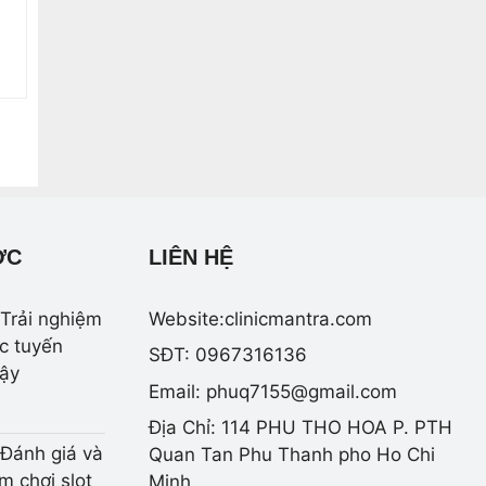
ỢC
LIÊN HỆ
 Trải nghiệm
Website:clinicmantra.com
ực tuyến
SĐT: 0967316136
cậy
Email:
phuq7155@gmail.com
Địa Chỉ: 114 PHU THO HOA P. PTH
 Đánh giá và
Quan Tan Phu Thanh pho Ho Chi
m chơi slot
Minh