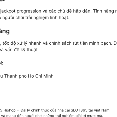
jackpot progression và các chủ đề hấp dẫn. Tính năng 
người chơi trải nghiệm linh hoạt.
hàng
 tốc độ xử lý nhanh và chính sách rút tiền minh bạch. Đ
và vấn đề kỹ thuật.
ôi:
u Thanh pho Ho Chi Minh
5 Hiphop – Đại lý chính thức của nhà cái SLOT365 tại Việt Nam,
và mang đến người chơi những trải nghiệm giải trí mượt mà.