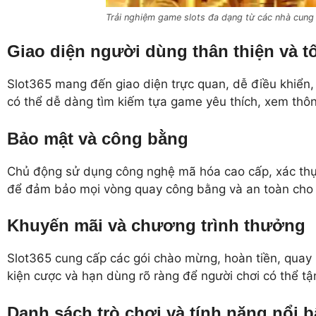
Trải nghiệm game slots đa dạng từ các nhà cung 
Giao diện người dùng thân thiện và t
Slot365 mang đến giao diện trực quan, dễ điều khiển, v
có thể dễ dàng tìm kiếm tựa game yêu thích, xem thông
Bảo mật và công bằng
Chủ động sử dụng công nghệ mã hóa cao cấp, xác thực
để đảm bảo mọi vòng quay công bằng và an toàn cho 
Khuyến mãi và chương trình thưởng
Slot365 cung cấp các gói chào mừng, hoàn tiền, quay 
kiện cược và hạn dùng rõ ràng để người chơi có thể tậ
Danh sách trò chơi và tính năng nổi b