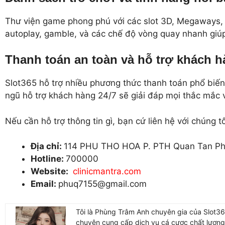
Thư viện game phong phú với các slot 3D, Megaways, 
autoplay, gamble, và các chế độ vòng quay nhanh giúp 
Thanh toán an toàn và hỗ trợ khách 
Slot365 hỗ trợ nhiều phương thức thanh toán phổ biến,
ngũ hỗ trợ khách hàng 24/7 sẽ giải đáp mọi thắc mắc 
Nếu cần hỗ trợ thông tin gì, bạn cứ liên hệ với chúng t
Địa chỉ:
114 PHU THO HOA P. PTH Quan Tan Ph
Hotline:
700000
Website:
clinicmantra.com
Email:
phuq7155@gmail.com
Tôi là Phùng Trâm Anh chuyên gia của Slot36
chuyên cung cấp dịch vụ cá cược chất lượng 