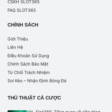
CSKH SLOT365
FAQ SLOT365
CHÍNH SÁCH
Giới Thiệu
Liên Hệ
Điều Khoản Sử Dụng
Chính Sách Bảo Mật
Từ Chối Trách Nhiệm
Soi Kèo – Nhận Định Bóng Đá
THỦ THUẬT CÁ CƯỢC