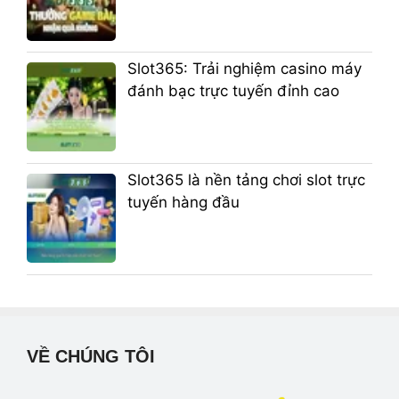
Slot365: Trải nghiệm casino máy
đánh bạc trực tuyến đỉnh cao
Slot365 là nền tảng chơi slot trực
tuyến hàng đầu
VỀ CHÚNG TÔI