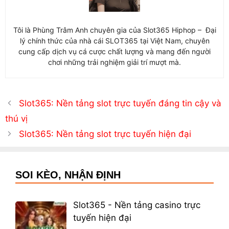
Tôi là Phùng Trâm Anh chuyên gia của Slot365 Hiphop – Đại
lý chính thức của nhà cái SLOT365 tại Việt Nam, chuyên
cung cấp dịch vụ cá cược chất lượng và mang đến người
chơi những trải nghiệm giải trí mượt mà.
Slot365: Nền tảng slot trực tuyến đáng tin cậy và
thú vị
Slot365: Nền tảng slot trực tuyến hiện đại
SOI KÈO, NHẬN ĐỊNH
Slot365 - Nền tảng casino trực
tuyến hiện đại