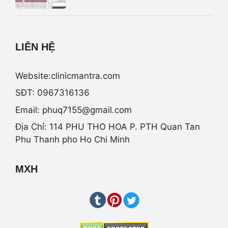
LIÊN HỆ
Website:clinicmantra.com
SĐT: 0967316136
Email:
phuq7155@gmail.com
Địa Chỉ: 114 PHU THO HOA P. PTH Quan Tan
Phu Thanh pho Ho Chi Minh
MXH