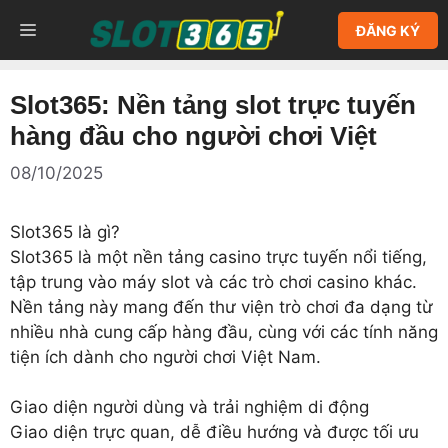
Chuyển
MENU
ĐĂNG KÝ
đến
nội
dung
Slot365: Nền tảng slot trực tuyến
hàng đầu cho người chơi Việt
08/10/2025
Slot365 là gì?
Slot365 là một nền tảng casino trực tuyến nổi tiếng,
tập trung vào máy slot và các trò chơi casino khác.
Nền tảng này mang đến thư viện trò chơi đa dạng từ
nhiều nhà cung cấp hàng đầu, cùng với các tính năng
tiện ích dành cho người chơi Việt Nam.
Giao diện người dùng và trải nghiệm di động
Giao diện trực quan, dễ điều hướng và được tối ưu