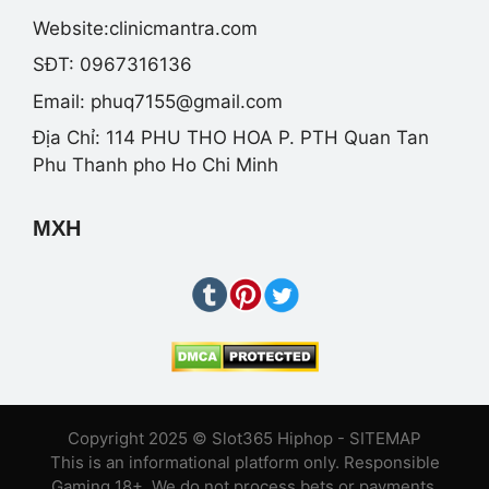
Website:clinicmantra.com
SĐT: 0967316136
Email:
phuq7155@gmail.com
Địa Chỉ: 114 PHU THO HOA P. PTH Quan Tan
Phu Thanh pho Ho Chi Minh
MXH
Copyright 2025 © Slot365 Hiphop -
SITEMAP
This is an informational platform only. Responsible
Gaming 18+. We do not process bets or payments.