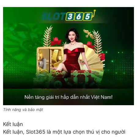
Tính năng và bảo mật
Kết luận
Kết luận, Slot365 là một lựa chọn thú vị cho người