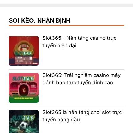
SOI KÈO, NHẬN ĐỊNH
Slot365 - Nền tảng casino trực
tuyến hiện đại
Slot365: Trải nghiệm casino máy
đánh bạc trực tuyến đỉnh cao
Slot365 là nền tảng chơi slot trực
tuyến hàng đầu