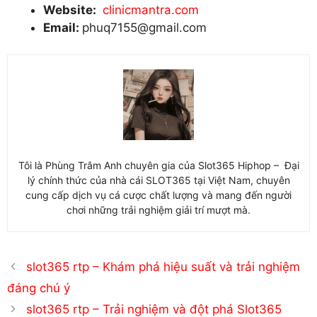
Website:
clinicmantra.com
Email:
phuq7155@gmail.com
Tôi là Phùng Trâm Anh chuyên gia của Slot365 Hiphop – Đại
lý chính thức của nhà cái SLOT365 tại Việt Nam, chuyên
cung cấp dịch vụ cá cược chất lượng và mang đến người
chơi những trải nghiệm giải trí mượt mà.
slot365 rtp – Khám phá hiệu suất và trải nghiệm
đáng chú ý
slot365 rtp – Trải nghiệm và đột phá Slot365