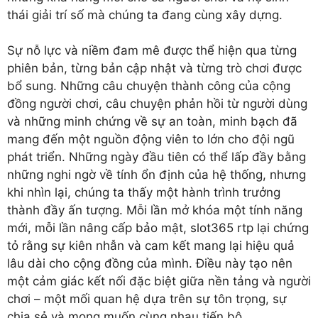
thái giải trí số mà chúng ta đang cùng xây dựng.
Sự nỗ lực và niềm đam mê được thể hiện qua từng
phiên bản, từng bản cập nhật và từng trò chơi được
bổ sung. Những câu chuyện thành công của cộng
đồng người chơi, câu chuyện phản hồi từ người dùng
và những minh chứng về sự an toàn, minh bạch đã
mang đến một nguồn động viên to lớn cho đội ngũ
phát triển. Những ngày đầu tiên có thể lấp đầy bằng
những nghi ngờ về tính ổn định của hệ thống, nhưng
khi nhìn lại, chúng ta thấy một hành trình trưởng
thành đầy ấn tượng. Mỗi lần mở khóa một tính năng
mới, mỗi lần nâng cấp bảo mật, slot365 rtp lại chứng
tỏ rằng sự kiên nhẫn và cam kết mang lại hiệu quả
lâu dài cho cộng đồng của mình. Điều này tạo nên
một cảm giác kết nối đặc biệt giữa nền tảng và người
chơi – một mối quan hệ dựa trên sự tôn trọng, sự
chia sẻ và mong muốn cùng nhau tiến bộ.