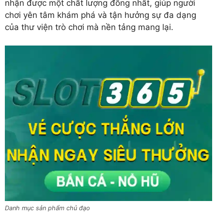
nhận được một chất lượng đồng nhất, giúp người
chơi yên tâm khám phá và tận hưởng sự đa dạng
của thư viện trò chơi mà nền tảng mang lại.
Danh mục sản phẩm chủ đạo