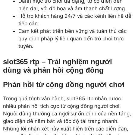
Danh mục trò chơi đa dạng, từ cổ điển đến
hiện đại, với đồ họa và âm thanh chất lượng.
Hỗ trợ khách hàng 24/7 và các kênh liên hệ dễ
tiếp cận.
Cam kết phát triển bền vững và tuân thủ các
quy định pháp lý liên quan đến trò chơi trực
tuyến.
slot365 rtp – Trải nghiệm người
dùng và phản hồi cộng đồng
Phản hồi từ cộng đồng người chơi
Trong quá trình vận hành, slot365 rtp nhận được
nhiều phản hồi tích cực từ cộng đồng người chơi.
Người dùng thường ca ngợi sự ổn định của nền tảng,
giao diện dễ nắm bắt và tốc độ tải trang nhanh.
Những lời nhận xét này xuất hiện trên các diễn đàn,