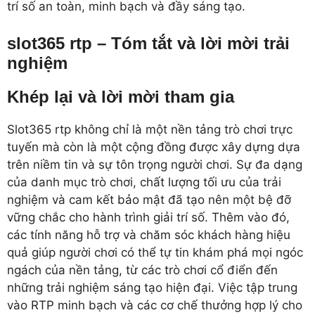
trí số an toàn, minh bạch và đầy sáng tạo.
slot365 rtp – Tóm tắt và lời mời trải
nghiệm
Khép lại và lời mời tham gia
Slot365 rtp không chỉ là một nền tảng trò chơi trực
tuyến mà còn là một cộng đồng được xây dựng dựa
trên niềm tin và sự tôn trọng người chơi. Sự đa dạng
của danh mục trò chơi, chất lượng tối ưu của trải
nghiệm và cam kết bảo mật đã tạo nên một bệ đỡ
vững chắc cho hành trình giải trí số. Thêm vào đó,
các tính năng hỗ trợ và chăm sóc khách hàng hiệu
quả giúp người chơi có thể tự tin khám phá mọi ngóc
ngách của nền tảng, từ các trò chơi cổ điển đến
những trải nghiệm sáng tạo hiện đại. Việc tập trung
vào RTP minh bạch và các cơ chế thưởng hợp lý cho