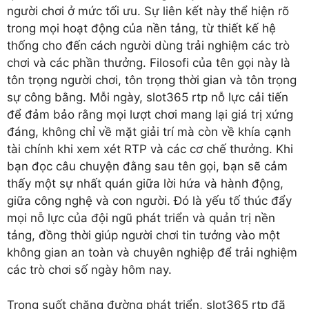
người chơi ở mức tối ưu. Sự liên kết này thể hiện rõ
trong mọi hoạt động của nền tảng, từ thiết kế hệ
thống cho đến cách người dùng trải nghiệm các trò
chơi và các phần thưởng. Filosofi của tên gọi này là
tôn trọng người chơi, tôn trọng thời gian và tôn trọng
sự công bằng. Mỗi ngày, slot365 rtp nỗ lực cải tiến
để đảm bảo rằng mọi lượt chơi mang lại giá trị xứng
đáng, không chỉ về mặt giải trí mà còn về khía cạnh
tài chính khi xem xét RTP và các cơ chế thưởng. Khi
bạn đọc câu chuyện đằng sau tên gọi, bạn sẽ cảm
thấy một sự nhất quán giữa lời hứa và hành động,
giữa công nghệ và con người. Đó là yếu tố thúc đẩy
mọi nỗ lực của đội ngũ phát triển và quản trị nền
tảng, đồng thời giúp người chơi tin tưởng vào một
không gian an toàn và chuyên nghiệp để trải nghiệm
các trò chơi số ngày hôm nay.
Trong suốt chặng đường phát triển, slot365 rtp đã