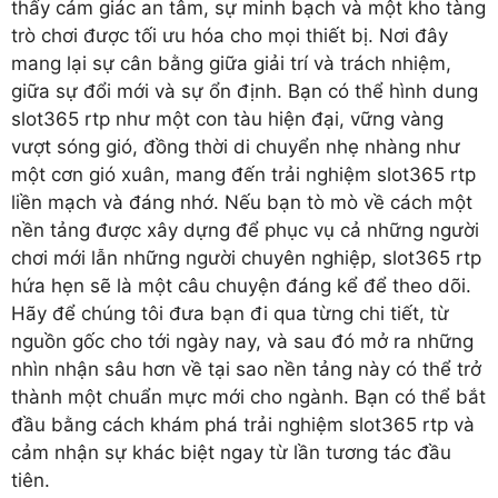
thấy cảm giác an tâm, sự minh bạch và một kho tàng
trò chơi được tối ưu hóa cho mọi thiết bị. Nơi đây
mang lại sự cân bằng giữa giải trí và trách nhiệm,
giữa sự đổi mới và sự ổn định. Bạn có thể hình dung
slot365 rtp như một con tàu hiện đại, vững vàng
vượt sóng gió, đồng thời di chuyển nhẹ nhàng như
một cơn gió xuân, mang đến trải nghiệm slot365 rtp
liền mạch và đáng nhớ. Nếu bạn tò mò về cách một
nền tảng được xây dựng để phục vụ cả những người
chơi mới lẫn những người chuyên nghiệp, slot365 rtp
hứa hẹn sẽ là một câu chuyện đáng kể để theo dõi.
Hãy để chúng tôi đưa bạn đi qua từng chi tiết, từ
nguồn gốc cho tới ngày nay, và sau đó mở ra những
nhìn nhận sâu hơn về tại sao nền tảng này có thể trở
thành một chuẩn mực mới cho ngành. Bạn có thể bắt
đầu bằng cách khám phá trải nghiệm slot365 rtp và
cảm nhận sự khác biệt ngay từ lần tương tác đầu
tiên.