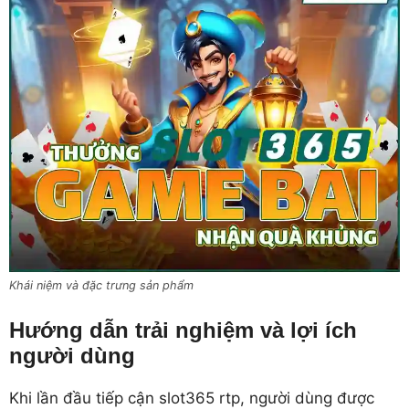
Khái niệm và đặc trưng sản phẩm
Hướng dẫn trải nghiệm và lợi ích
người dùng
Khi lần đầu tiếp cận slot365 rtp, người dùng được