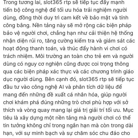
Trong tương lai, slot365 rtp sẽ tiếp tục đẩy mạnh
tiến bộ công nghệ để tối ưu hóa trải nghiệm người
dùng, đồng thời duy trì cam kết về bảo mật và tính
công bằng. Nền tảng này sẽ mở rộng các biện pháp
bảo vệ người chơi, chẳng hạn như cải thiện hệ thống
nhận diện rủi ro, tăng cường kiểm tra và giám sát các
hoạt động thanh toán, và thúc đẩy hành vi chơi có
trách nhiệm. Môi trường an toàn cho trẻ em và người
dùng có nguy cơ nghiện cũng được coi trọng thông
qua các biện pháp xác thực và các chương trình giáo
dục người dùng. Bên cạnh đó, slot365 rtp sẽ tiếp tục
đầu tư vào công nghệ AI và phân tích dữ liệu để
mang đến những đề xuất cá nhân hóa, giúp người
chơi khám phá đúng những trò chơi phù hợp với sở
thích và vòng quay mang lại giá trị giải trí tối ưu. Mục
tiêu là xây dựng một nền tảng mà người chơi có thể
tin tưởng không chỉ trong ngắn hạn mà còn trong dài
hạn, với sự minh bạch và sự chăm sóc chu đáo cho