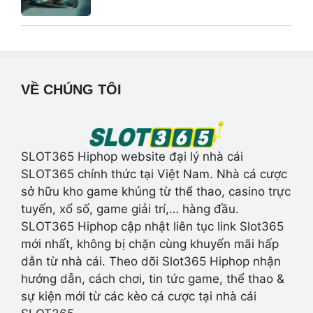
VỀ CHÚNG TÔI
SLOT365 Hiphop website đại lý nhà cái
SLOT365 chính thức tại Việt Nam. Nhà cá cược
sở hữu kho game khủng từ thể thao, casino trực
tuyến, xổ số, game giải trí,… hàng đầu.
SLOT365 Hiphop cập nhật liên tục link Slot365
mới nhất, không bị chặn cùng khuyến mãi hấp
dẫn từ nhà cái. Theo dõi Slot365 Hiphop nhận
hướng dẫn, cách chơi, tin tức game, thể thao &
sự kiện mới từ các kèo cá cược tại nhà cái