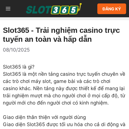
Chuyển
MENU
ĐĂNG KÝ
đến
nội
dung
Slot365 - Trải nghiệm casino trực
tuyến an toàn và hấp dẫn
08/10/2025
Slot365 là gì?
Slot365 là một nền tảng casino trực tuyến chuyên về
các trò chơi máy slot, game bài và các trò chơi
casino khác. Nền tảng này được thiết kế để mang lại
trải nghiệm mượt mà cho người chơi ở mọi cấp độ, từ
người mới cho đến người chơi có kinh nghiệm.
Giao diện thân thiện với người dùng
Giao diện Slot365 được tối ưu hóa cho cả di động và