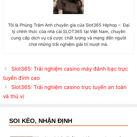
Tôi là Phùng Trâm Anh chuyên gia của Slot365 Hiphop – Đại
lý chính thức của nhà cái SLOT365 tại Việt Nam, chuyên
cung cấp dịch vụ cá cược chất lượng và mang đến người
chơi những trải nghiệm giải trí mượt mà.
Slot365: Trải nghiệm casino máy đánh bạc trực
tuyến đỉnh cao
Slot365: Trải nghiệm casino trực tuyến an toàn
và thú vị
SOI KÈO, NHẬN ĐỊNH