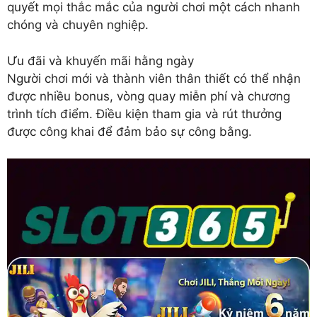
quyết mọi thắc mắc của người chơi một cách nhanh
chóng và chuyên nghiệp.
Ưu đãi và khuyến mãi hằng ngày
Người chơi mới và thành viên thân thiết có thể nhận
được nhiều bonus, vòng quay miễn phí và chương
trình tích điểm. Điều kiện tham gia và rút thưởng
được công khai để đảm bảo sự công bằng.