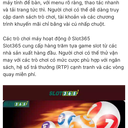
máy tính để bàn, với menu rõ ràng, thao tác nhanh
và tải trang tức thì. Người chơi có thể dễ dàng truy
cập danh sách trò chơi, tài khoản và các chương
trình khuyến mãi chỉ bằng vài cú nhấp chuột.
Các trò chơi máy hoạt động ở Slot365
Slot365 cung cấp hàng trăm tựa game slot từ các
nhà sản xuất hàng đầu. Người chơi có thể thử vận
may với các trò chơi có mức cược phù hợp với ngân
sách, hệ số trả thưởng (RTP) cạnh tranh và các vòng
quay miễn phí.