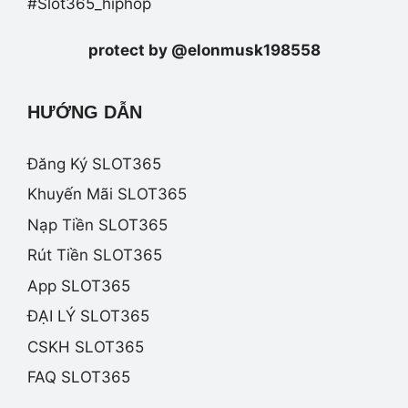
#Slot365_hiphop
protect by @elonmusk198558
HƯỚNG DẪN
Đăng Ký SLOT365
Khuyến Mãi SLOT365
Nạp Tiền SLOT365
Rút Tiền SLOT365
App SLOT365
ĐẠI LÝ SLOT365
CSKH SLOT365
FAQ SLOT365