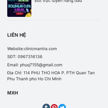
slot trực tuyến hàng đầu
LIÊN HỆ
Website:clinicmantra.com
SĐT: 0967316136
Email:
phuq7155@gmail.com
Địa Chỉ: 114 PHU THO HOA P. PTH Quan Tan
Phu Thanh pho Ho Chi Minh
MXH