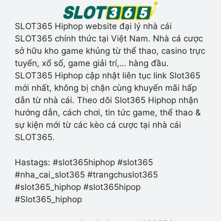
SLOT365 Hiphop website đại lý nhà cái
SLOT365 chính thức tại Việt Nam. Nhà cá cược
sở hữu kho game khủng từ thể thao, casino trực
tuyến, xổ số, game giải trí,… hàng đầu.
SLOT365 Hiphop cập nhật liên tục link Slot365
mới nhất, không bị chặn cùng khuyến mãi hấp
dẫn từ nhà cái. Theo dõi Slot365 Hiphop nhận
hướng dẫn, cách chơi, tin tức game, thể thao &
sự kiện mới từ các kèo cá cược tại nhà cái
SLOT365.
Hastags: #slot365hiphop #slot365
#nha_cai_slot365 #trangchuslot365
#slot365_hiphop #slot365hipop
#Slot365_hiphop