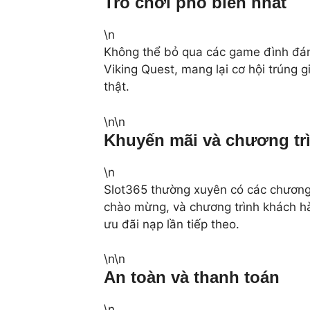
Trò chơi phổ biến nhất
\n
Không thể bỏ qua các game đình đám
Viking Quest, mang lại cơ hội trúng g
thật.
\n\n
Khuyến mãi và chương tr
\n
Slot365 thường xuyên có các chương 
chào mừng, và chương trình khách hà
ưu đãi nạp lần tiếp theo.
\n\n
An toàn và thanh toán
\n