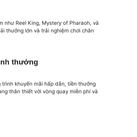
 như Reel King, Mystery of Pharaoh, và
iải thưởng lớn và trải nghiệm chơi chân
ình thưởng
trình khuyến mãi hấp dẫn, tiền thưởng
ng thân thiết với vòng quay miễn phí và