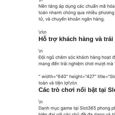
Nền tảng áp dụng các chuẩn mã hóa 
toán nhanh chóng qua nhiều phương t
tử, và chuyển khoản ngân hàng.
\n\n
Hỗ trợ khách hàng và trả
\n
Đội ngũ chăm sóc khách hàng hoạt đ
mang đến trải nghiệm chơi mượt mà t
" width="640" height="427" title="Sl
toàn và tiện lợi\n\n
Các trò chơi nổi bật tại S
\n
Danh mục game tại Slot365 phong ph
hiện đại với các chủ đề đa dạng và 