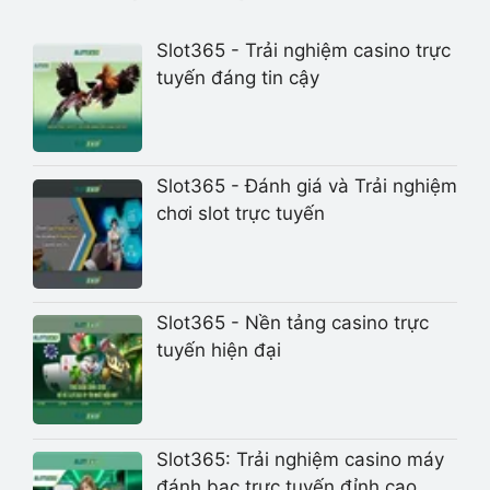
Slot365 - Trải nghiệm casino trực
tuyến đáng tin cậy
Slot365 - Đánh giá và Trải nghiệm
chơi slot trực tuyến
Slot365 - Nền tảng casino trực
tuyến hiện đại
Slot365: Trải nghiệm casino máy
đánh bạc trực tuyến đỉnh cao