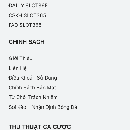
ĐẠI LÝ SLOT365
CSKH SLOT365
FAQ SLOT365
CHÍNH SÁCH
Giới Thiệu
Liên Hệ
Điều Khoản Sử Dụng
Chính Sách Bảo Mật
Từ Chối Trách Nhiệm
Soi Kèo – Nhận Định Bóng Đá
THỦ THUẬT CÁ CƯỢC