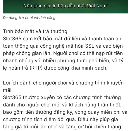
Đa dạng trò chơi và tính năng
Tính bảo mật và trả thưởng
Slot365 cam kết bảo mật dữ liệu và thanh toán an
toàn thông qua công nghệ mã hóa SSL và các biện
pháp chống gian lận. Người chơi có thể nạp rút tiền
nhanh chóng với nhiều phương thức phổ biến, và tỷ
lệ hoàn trả (RTP) được công khai minh bạch.
Lợi ích dành cho người chơi và chương trình khuyến
mãi
Slot365 thường xuyên có các chương trình thưởng
dành cho người chơi mới và khách hàng thân thiết,
bao gồm tiền thưởng đăng ký, vòng quay miễn phí và
chương trình tích điểm đổi quà. Điều này giúp gia
tăng giá trị mỗi lần chơi và tăng cơ hội chiến thắng