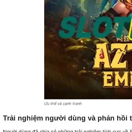
Ưu thế và cạnh tranh
Trải nghiệm người dùng và phản hồi 
Người dùng đã chia sẻ những trải nghiệm tích cực về 