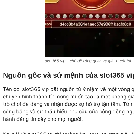
slot365 vip – chủ đề tổng quan và giá trị cốt lõi
Nguồn gốc và sứ mệnh của slot365 vi
Tên gọi slot365 vip bắt nguồn từ ý niệm về một vòng 
chuyện hình thành từ mong muốn tạo ra một không gian 
trò chơi đa dạng và nhận được sự hỗ trợ tận tâm. Từ ng
công bằng và sự thấu hiểu nhu cầu của cộng đồng ngư
hành đáng tin cậy cho mọi người.