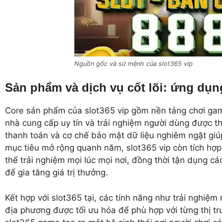
Nguồn gốc và sứ mệnh của slot365 vip
Sản phẩm và dịch vụ cốt lõi: ứng dụng
Core sản phẩm của slot365 vip gồm nền tảng chơi gam
nhà cung cấp uy tín và trải nghiệm người dùng được th
thanh toán và cơ chế bảo mật dữ liệu nghiêm ngặt giúp 
mục tiêu mở rộng quanh năm, slot365 vip còn tích hợ
thể trải nghiệm mọi lúc mọi nơi, đồng thời tận dụng c
để gia tăng giá trị thưởng.
Kết hợp với slot365 tại, các tính năng như trải nghiệm
địa phương được tối ưu hóa để phù hợp với từng thị trư