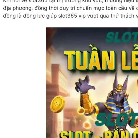
Khi nói về slot365 tại thị trường khu vực, thương hiệ
địa phương, đồng thời duy trì chuẩn mực toàn cầu về 
đồng là động lực giúp slot365 vip vượt qua thử thách v