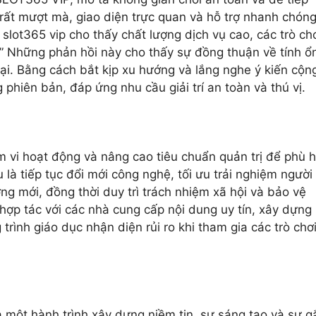
p rất mượt mà, giao diện trực quan và hỗ trợ nhanh chón
 slot365 vip cho thấy chất lượng dịch vụ cao, các trò ch
” Những phản hồi này cho thấy sự đồng thuận về tính ổ
ại. Bằng cách bắt kịp xu hướng và lắng nghe ý kiến cộn
phiên bản, đáp ứng nhu cầu giải trí an toàn và thú vị.
m vi hoạt động và nâng cao tiêu chuẩn quản trị để phù 
là tiếp tục đổi mới công nghệ, tối ưu trải nghiệm người
g mới, đồng thời duy trì trách nhiệm xã hội và bảo vệ
hợp tác với các nhà cung cấp nội dung uy tín, xây dựng
rình giáo dục nhận diện rủi ro khi tham gia các trò chơ
là một hành trình xây dựng niềm tin, sự sáng tạo và sự g