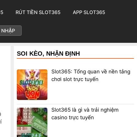
65
RÚT TIỀN SLOT365
APP SLOT365
 NHẬP
SOI KÈO, NHẬN ĐỊNH
Slot365: Tổng quan về nền tảng
chơi slot trực tuyến
Slot365 là gì và trải nghiệm
ệ
casino trực tuyến
í