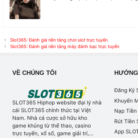
Slot365: Đánh giá nền tảng chơi slot trực tuyến
Slot365: Đánh giá nền tảng máy đánh bạc trực tuyến
VỀ CHÚNG TÔI
HƯỚNG
Đăng Ký
Khuyến 
SLOT365 Hiphop website đại lý nhà
cái SLOT365 chính thức tại Việt
Nạp Tiền
Nam. Nhà cá cược sở hữu kho
Rút Tiền
game khủng từ thể thao, casino
App SLO
trực tuyến, xổ số, game giải trí,…