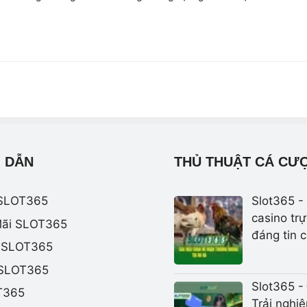
 DẪN
THỦ THUẬT CÁ CƯ
 SLOT365
Slot365 -
casino tr
Mãi SLOT365
đáng tin 
 SLOT365
 SLOT365
Slot365 -
T365
Trải nghiệ