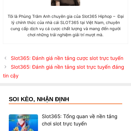
Tôi là Phùng Trâm Anh chuyên gia của Slot365 Hiphop – Đại
lý chính thức của nhà cái SLOT365 tại Việt Nam, chuyên
cung cấp dịch vụ cá cược chất lượng và mang đến người
chơi những trải nghiệm giải trí mượt mà.
Slot365: Đánh giá nền tảng cược slot trực tuyến
Slot365: Đánh giá nền tảng slot trực tuyến đáng
tin cậy
SOI KÈO, NHẬN ĐỊNH
Slot365: Tổng quan về nền tảng
chơi slot trực tuyến