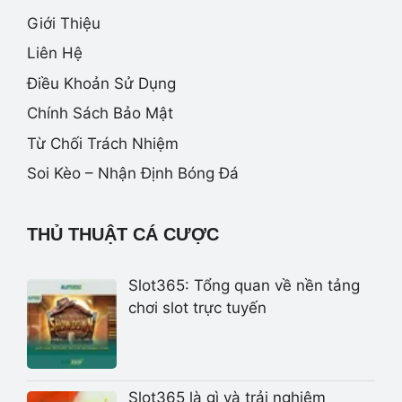
Giới Thiệu
Liên Hệ
Điều Khoản Sử Dụng
Chính Sách Bảo Mật
Từ Chối Trách Nhiệm
Soi Kèo – Nhận Định Bóng Đá
THỦ THUẬT CÁ CƯỢC
Slot365: Tổng quan về nền tảng
chơi slot trực tuyến
Slot365 là gì và trải nghiệm