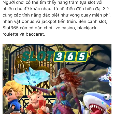
Người chơi có thể tìm thấy hàng trăm tựa slot với
nhiều chủ đề khác nhau, từ cổ điển đến hiện đại 3D,
cùng các tính năng đặc biệt như vòng quay miễn phí,
nhân vật bonus và jackpot tiến triển. Bên cạnh slot,
Slot365 còn có bàn chơi live casino, blackjack,
roulette và baccarat.