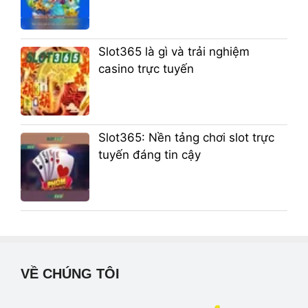
Slot365 là gì và trải nghiệm
casino trực tuyến
Slot365: Nền tảng chơi slot trực
tuyến đáng tin cậy
VỀ CHÚNG TÔI